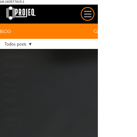
UA-163577615-1
BLOG
Todos posts
Todos posts
Principal
PROJEQ
MEJ nas
Escolas
MESH
Covid-19
Materiais
Covid-19