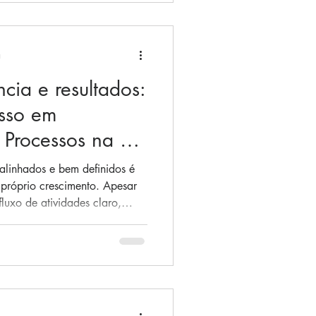
. A PROJEQ atua justamente
ente dificuldade: estruturar,
peracional mais
a
cia e resultados:
sso em
Processos na Go
linhados e bem definidos é
próprio crescimento. Apesar
fluxo de atividades claro,
r toda a equipe é um dos
mente, a causa raiz de diversos
ompromisso de gerar impactos
 um projeto com a Go Trade
omuns a empresas em ascensão:
s e