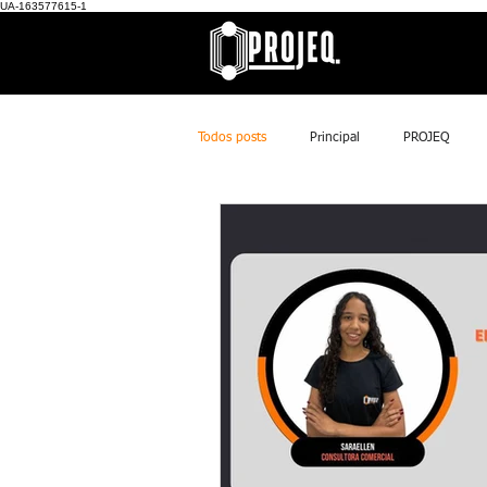
UA-163577615-1
Todos posts
Principal
PROJEQ