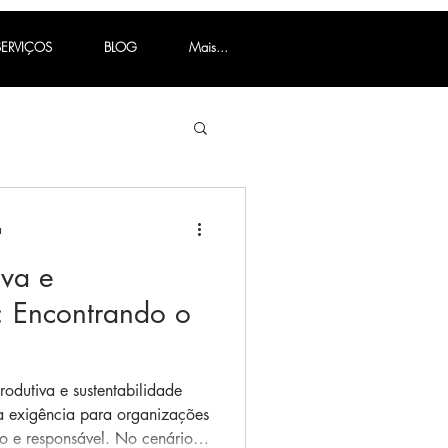
SERVIÇOS
BLOG
Mais...
a
iva e
: Encontrando o
produtiva e sustentabilidade
 exigência para organizações
ponsável. No cenário