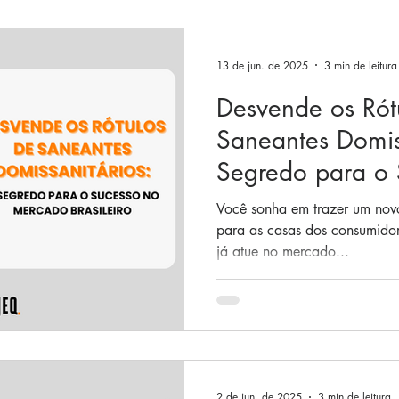
13 de jun. de 2025
3 min de leitura
Desvende os Rót
Saneantes Domis
Segredo para o 
Mercado Brasilei
Você sonha em trazer um novo
para as casas dos consumidor
já atue no mercado...
2 de jun. de 2025
3 min de leitura