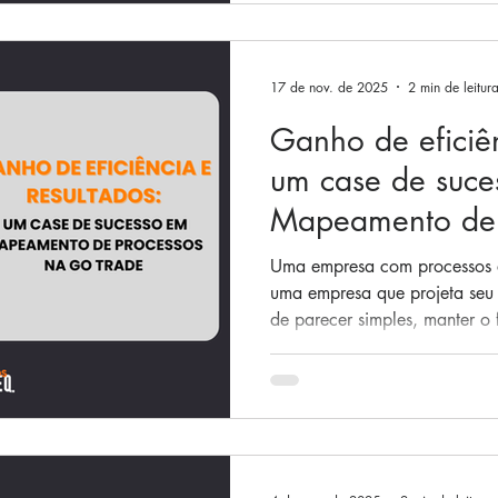
processos se torna essencial
onde a maioria das empresas s
padronizar e tornar o fluxo o
17 de nov. de 2025
2 min de leitur
Ganho de eficiên
um case de suce
Mapeamento de 
Trade
Uma empresa com processos a
uma empresa que projeta seu 
de parecer simples, manter o 
integrado e compreendido po
maiores desafios e, frequente
problemas internos. Com o c
reais no mercado, iniciamos
Brasil , que vivia desafios c
retrabalhos, processos manuai