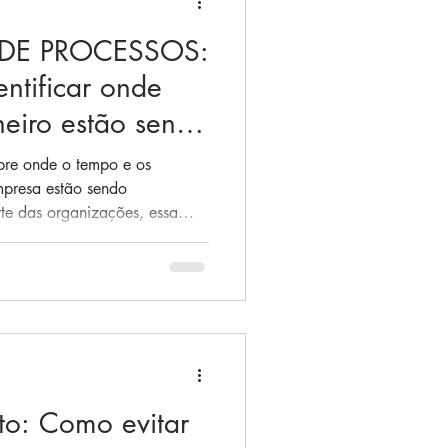
DE PROCESSOS:
ntificar onde
heiro estão sendo
obre onde o tempo e os
mpresa estão sendo
te das organizações, essa
 De acordo com o BPTrends
 Esse dado evidencia como
a a dia raramente são
ia, muitas empresas não têm
ncia presente em seus
o: Como evitar