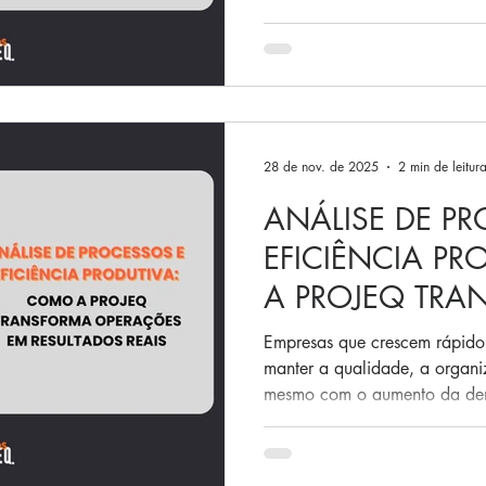
atual, produzir de forma efic
custos, envolvendo a adoção 
minimizem impactos ambient
responsabilidade social. A efi
associada ao uso racional de
desperdícios e à otimização 
28 de nov. de 2025
2 min de leitur
ANÁLISE DE P
EFICIÊNCIA P
A PROJEQ TRA
OPERAÇÕES EM
Empresas que crescem rápido
REAIS
manter a qualidade, a organi
mesmo com o aumento da dem
e padronizados, é natural sur
inconsistências, desperdícios e
exatamente nesse ponto que u