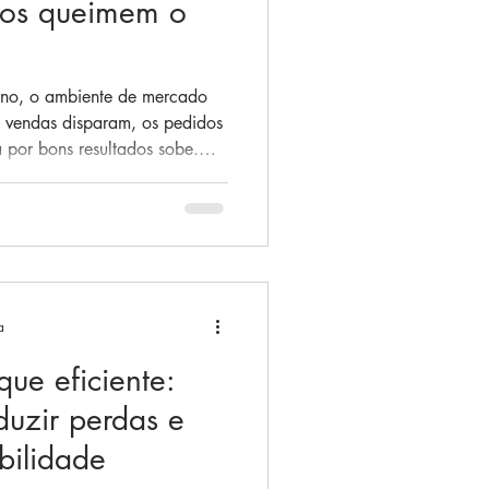
sos queimem o
ano, o ambiente de mercado
 vendas disparam, os pedidos
a por bons resultados sobe.
a, os processos internos são
 de padronização pode gerar
a qualidade. Isso resulta no
acional , no qual a
segue suportar os pedidos.
otal cont
a
que eficiente:
duzir perdas e
bilidade