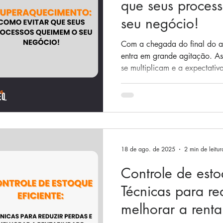
que seus proces
seu negócio!
Com a chegada do final do 
entra em grande agitação. As
se multiplicam e a expectativ
Nesse período de alta demand
testados ao limite, e a falta
atrasos, retrabalho e queda n
temido superaquecimento oper
capacidade produtiva não con
Para manter a operação sob t
18 de ago. de 2025
2 min de leitur
Controle de esto
Técnicas para re
melhorar a renta