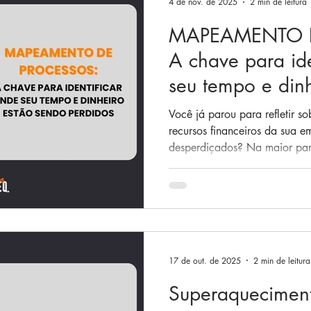
4 de nov. de 2025
2 min de leitura
MAPEAMENTO 
A chave para ide
seu tempo e din
perdidos!
Você já parou para refletir s
recursos financeiros da sua e
desperdiçados? Na maior par
questão passa despercebida.
Report 2023, apenas 4% das empresas documentam seus
processos de ponta a ponta.
gargalos e retrabalhos do di
percebidos. Como consequênc
plena consciência da ineficiê
17 de out. de 2025
2 min de leitura
processos ,
Superaqueciment