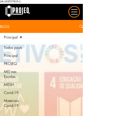
UA-163577615-1
BLOG
Principal
Todos posts
Principal
PROJEQ
MEJ nas
Escolas
MESH
Covid-19
Materiais
Covid-19