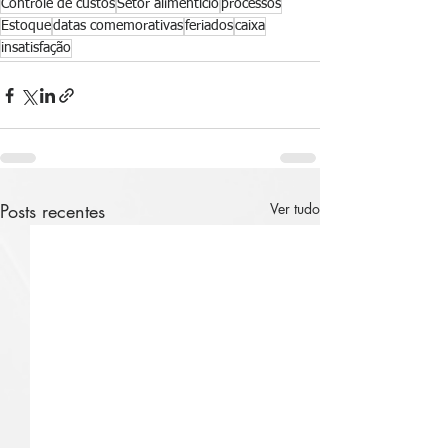
Controle de custos
Setor alimentício
processos
Estoque
datas comemorativas
feriados
caixa
insatisfação
Posts recentes
Ver tudo