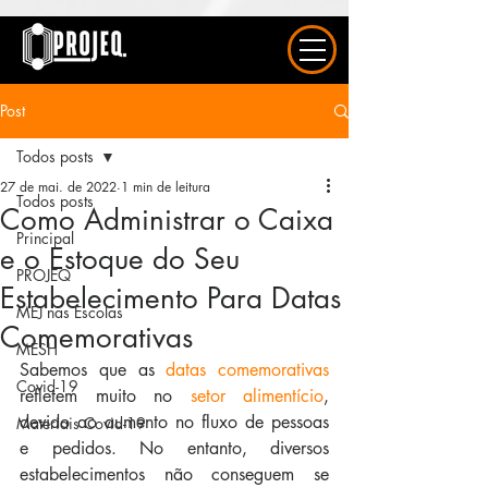
UA-163577615-1
Post
Todos posts
27 de mai. de 2022
1 min de leitura
Todos posts
Como Administrar o Caixa
Principal
e o Estoque do Seu
PROJEQ
Estabelecimento Para Datas
MEJ nas Escolas
Comemorativas
MESH
Sabemos que as 
datas comemorativas
Covid-19
refletem muito no 
setor alimentício
, 
devido ao aumento no fluxo de pessoas 
Materiais Covid-19
e pedidos. No entanto, diversos 
estabelecimentos não conseguem se 