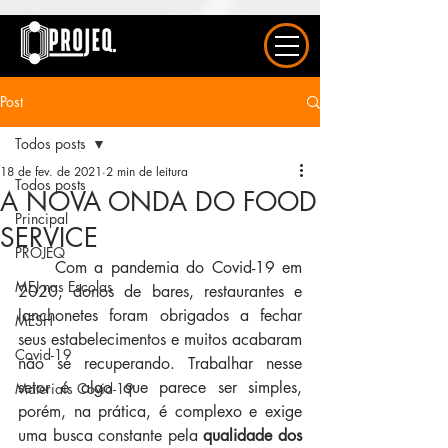
UA-163577615-1
Post
Todos posts
18 de fev. de 2021
2 min de leitura
Todos posts
A NOVA ONDA DO FOOD
Principal
SERVICE
PROJEQ
     Com a pandemia do Covid-19 em 
MEJ nas Escolas
2020, donos de bares, restaurantes e 
lanchonetes foram obrigados a fechar 
MESH
seus estabelecimentos e muitos acabaram 
Covid-19
não se recuperando. Trabalhar nesse 
setor é algo que parece ser simples, 
Materiais Covid-19
porém, na prática, é complexo e exige 
uma busca constante pela 
qualidade dos 