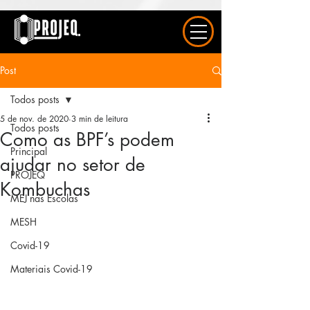
UA-163577615-1
Post
Todos posts
5 de nov. de 2020
3 min de leitura
Todos posts
Como as BPF’s podem
Principal
ajudar no setor de
PROJEQ
Kombuchas
MEJ nas Escolas
MESH
Covid-19
Materiais Covid-19