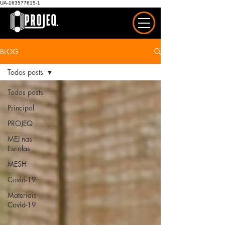
UA-163577615-1
BLOG
Todos posts
Todos posts
Principal
PROJEQ
MEJ nas
Escolas
MESH
Covid-19
Materiais
Covid-19