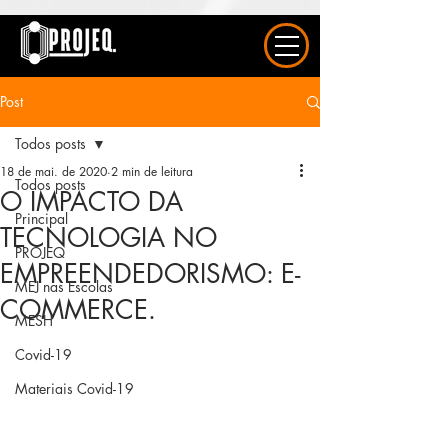
UA-163577615-1
Post
Todos posts
18 de mai. de 2020
2 min de leitura
Todos posts
O IMPACTO DA
Principal
TECNOLOGIA NO
PROJEQ
EMPREENDEDORISMO: E-
MEJ nas Escolas
COMMERCE.
MESH
Covid-19
Materiais Covid-19