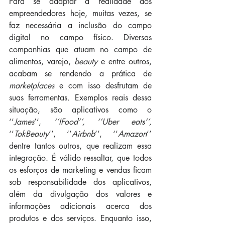
Para se adaptar à realidade dos 
empreendedores hoje, muitas vezes, se 
faz necessária a inclusão do campo 
digital no campo físico. Diversas 
companhias que atuam no campo de 
alimentos, varejo, 
beauty
 e entre outros, 
acabam se rendendo a prática de 
marketplaces
 e com isso desfrutam de 
suas ferramentas
. 
Exemplos reais dessa 
situação, são aplicativos como o 
‘’
James
’’, 
‘’IFood’’, ‘’Uber eats’’,
‘’
TokBeauty
’’, ‘’
Airbnb
’’, ‘’
Amazon
’’ 
dentre tantos outros, que realizam essa 
integração. É válido ressaltar, que todos 
os esforços de marketing e vendas ficam 
sob responsabilidade dos aplicativos, 
além da divulgação dos valores e 
informações adicionais acerca dos 
produtos e dos serviços. Enquanto isso, 