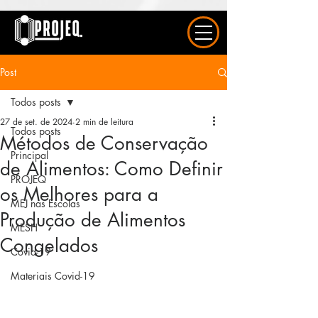
UA-163577615-1
Post
Todos posts
27 de set. de 2024
2 min de leitura
Todos posts
Métodos de Conservação
Principal
de Alimentos: Como Definir
PROJEQ
os Melhores para a
MEJ nas Escolas
Produção de Alimentos
MESH
Congelados
Covid-19
Materiais Covid-19