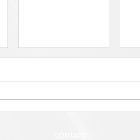
ANÁLISE DE PROCESSOS E
Ganh
EFICIÊNCIA PRODUTIVA:
resu
COMO A PROJEQ
suce
TRANSFORMA OPERAÇÕES
Proc
CONTATO
EM RESULTADOS REAIS