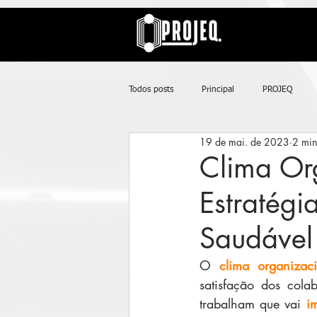
UA-163577615-1
Todos posts
Principal
PROJEQ
19 de mai. de 2023
2 min
Clima Org
Estratégi
Saudável
O 
clima organizaci
satisfação dos cola
trabalham que vai 
i