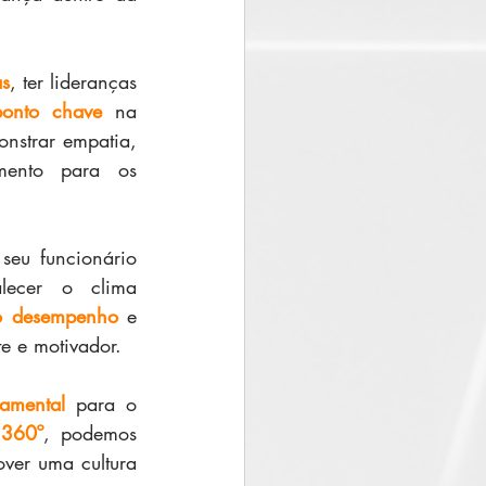
as
, ter lideranças 
ponto chave
 na 
nstrar empatia, 
mento para os 
seu funcionário 
lecer o clima 
o desempenho
 e 
te e motivador.
amental
 para o 
 360º
, podemos 
ver uma cultura 