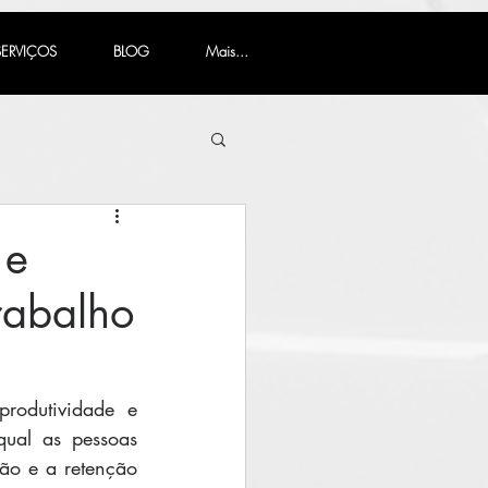
SERVIÇOS
BLOG
Mais...
 e
rabalho
odutividade e 
ual as pessoas 
ão e a retenção 