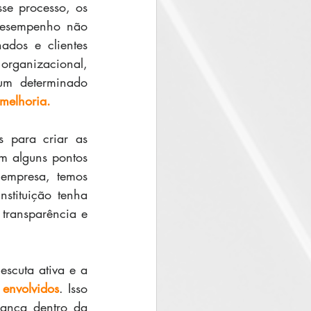
se processo, os 
desempenho não 
dos e clientes 
rganizacional, 
um determinado 
melhoria.
, temos em mãos os dados necessários para criar as 
 alguns pontos 
empresa, temos 
stituição tenha 
transparência e 
escuta ativa e a 
 envolvidos
. Isso 
iança dentro da 