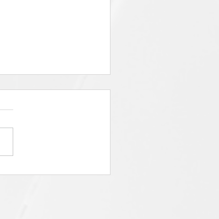
o de eficiência e
ltados: um case de
sso em Mapeamento de
essos na Go Trade