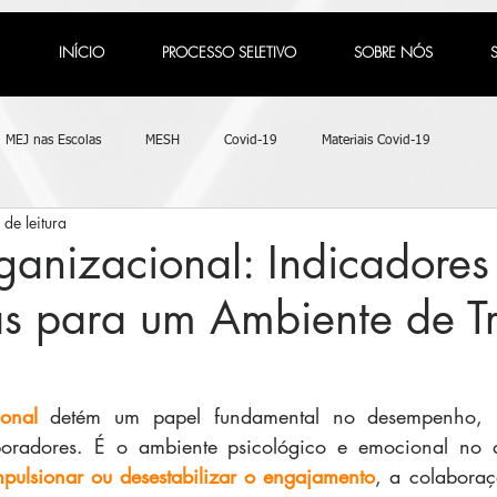
INÍCIO
PROCESSO SELETIVO
SOBRE NÓS
MEJ nas Escolas
MESH
Covid-19
Materiais Covid-19
 de leitura
anizacional: Indicadores
as para um Ambiente de T
onal
 detém um papel fundamental no desempenho, pr
boradores. É o ambiente psicológico e emocional no q
mpulsionar ou desestabilizar o engajamento
, a colaboraç