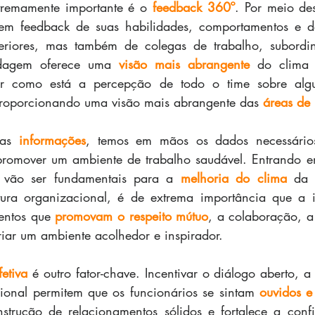
tremamente importante é o 
feedback 360º
. Por meio des
bem feedback de suas habilidades, comportamentos e 
riores, mas também de colegas de trabalho, subordina
rdagem oferece uma 
visão mais abrangente
 do clima o
icar como está a percepção de todo o time sobre alg
proporcionando uma visão mais abrangente das 
áreas de 
sas 
informações
romover um ambiente de trabalho saudável. Entrando em
vão ser fundamentais para a 
melhoria do clima
 da 
tura organizacional, é de extrema importância que a in
entos que 
promovam o respeito mútuo
, a colaboração, a 
riar um ambiente acolhedor e inspirador. 
etiva
 é outro fator-chave. Incentivar o diálogo aberto, a 
ional permitem que os funcionários se sintam 
ouvidos e
nstrução de relacionamentos sólidos e fortalece a conf