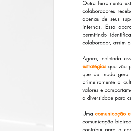
Outra ferramenta ex
colaboradores rece
apenas de seus supe
internos. Essa abo
permitindo identif
colaborador, assim 
Agora, coletada es
estratégias
 que vão p
que de modo geral 
primeiramente a cul
valores e comportam
a diversidade para c
Uma 
comunicação ef
comunicação bidirec
contribui para a co