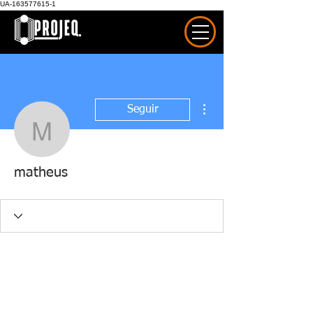
UA-163577615-1
Mais ações
Seguir
matheus
matheus