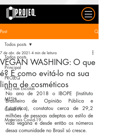
UA-163577615-1
Post
Todos posts
7 de abr. de 2021
4 min de leitura
Todos posts
VEGAN WASHING: O que
Principal
é? E como evitá-lo na sua
PROJEQ
linha de cosméticos
MEJ nas Escolas
No ano de 2018 o IBOPE 
(Instituto 
MESH
Brasileiro de Opinião Pública e 
Estatística), constatou cerca de 29,2 
Covid-19
milhões de pessoas adeptas ao estilo de 
Materiais Covid-19
vida vegana e desde então os números 
dessa comunidade no Brasil só cresce.