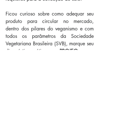
Ficou curioso sobre como adequar seu 
produto para circular no mercado, 
dentro dos pilares do veganismo e com 
todos os parâmetros da 
Sociedade 
Vegetariana Brasileira (SVB), marque seu 
diagnóstico grátis com a 
PROJEQ
.
Cosméticos
Rotulagem
embalagem
Vegano
Veganismo
VeganWashing
Posts recentes
Ver tudo