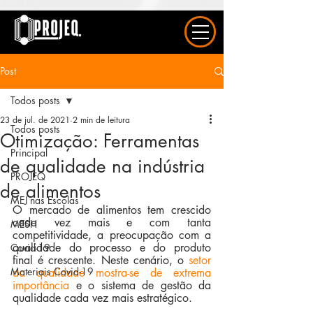
UA-163577615-1
Post
Todos posts
23 de jul. de 2021
2 min de leitura
Todos posts
Otimização: Ferramentas
Principal
de qualidade na indústria
PROJEQ
de alimentos
MEJ nas Escolas
O mercado de alimentos tem crescido 
cada vez mais e com tanta 
MESH
competitividade, a preocupação com a 
qualidade do processo e do produto 
Covid-19
final é crescente. Neste cenário, o 
setor 
Materiais Covid-19
da qualidade mostra-se de extrema 
importância
 e o sistema de gestão da 
qualidade cada vez mais estratégico.