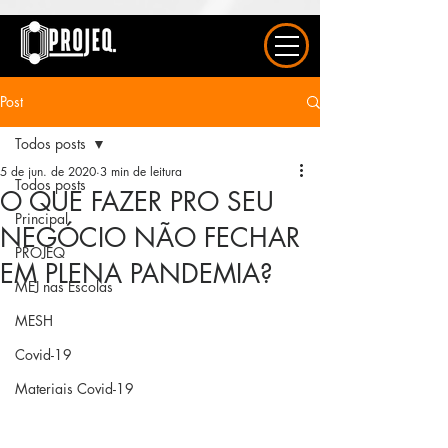
UA-163577615-1
Post
Todos posts
5 de jun. de 2020
3 min de leitura
Todos posts
O QUE FAZER PRO SEU
Principal
NEGÓCIO NÃO FECHAR
PROJEQ
EM PLENA PANDEMIA?
MEJ nas Escolas
MESH
Covid-19
Materiais Covid-19