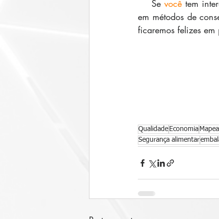
    Se 
você 
tem inte
em métodos de conse
ficaremos felizes em 
Qualidade
Economia
Mapea
Segurança alimentar
emba