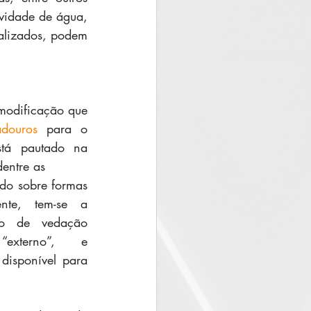
vidade de água, 
alizados, podem 
adouros
 para o 
shelf life dos produtos, está pautado na 
dentre as 
do sobre formas 
te, tem-se a 
 de vedação 
xterno”, e 
isponível para 