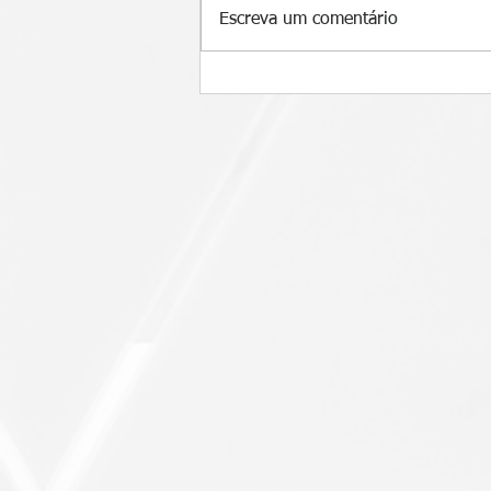
Escreva um comentário
CASE DE SUCESSO: Entenda
como o Mapeamento de
Processos (BPM) ajudou o
estabelecimento Pizza Mestre