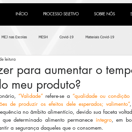
INÍCIO
PROCESSO SELETIVO
SOBRE NÓS
MEJ nas Escolas
MESH
Covid-19
Materiais Covid-19
e leitura
zer para aumentar o temp
 do meu produto?
ionário, 
“Validade”
 refere-se a 
“qualidade ou condição 
es de produzir os efeitos dele esperados; valimento”
equência no âmbito alimentício, devido sua faceta voltad
 que determinado alimento permanece 
íntegro
, em bo
antir a segurança daqueles que o consomem. 