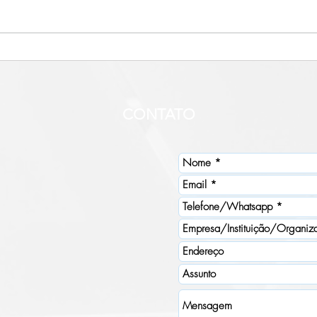
Descubra como escolher as
Ente
melhores embalagens para
boa 
seus produtos
negó
CONTATO