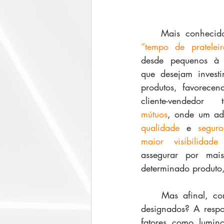
    Mais conhec
“tempo de prateleir
desde pequenos à m
que desejam investi
produtos, favorecen
cliente-vendedo
mútuos
qualidade
 e 
seguro
maior visibilida
assegurar por mai
determinado produto
    Mas afinal, como conseguir aumentar essa vida útil para ainda manter os atributos 
designados? A respo
fatores como lumino