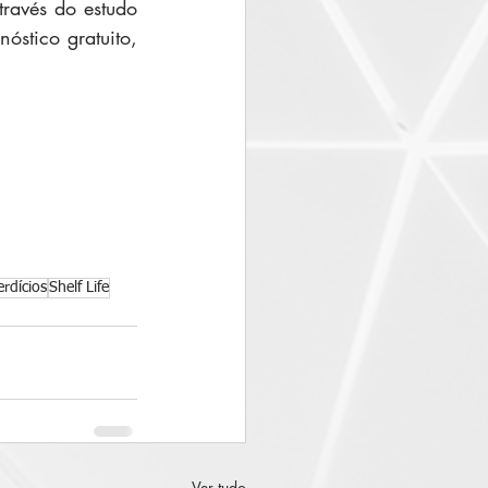
través do estudo 
óstico gratuito, 
rdícios
Shelf Life
Ver tudo