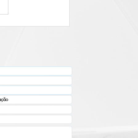
nda como garantir uma
gestão de estoque no seu
cio!