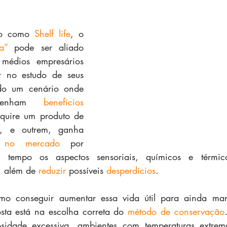
ido como 
Shelf life
, o 
a”
 pode ser aliado 
édios empresários 
r no estudo de seus 
do um cenário onde 
r tenham 
benefícios 
, onde um adquire um produto de 
, e outrem, ganha 
de no mercado 
por 
s tempo os aspectos sensoriais, químicos e térmic
, além de 
reduzir
 possíveis 
desperdícios
.
sta está na escolha correta do
 método de conservação
sidade excessiva, ambientes com temperaturas extremas