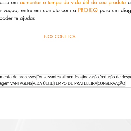
resse em 
aumentar o tempo de vida útil do seu produto
 a
rvação, entre em contato com a 
PROJEQ
 para um diagn
poder te ajudar.
NOS CONHEÇA
mento de processos
Conservantes alimentícios
inovação
Redução de despe
lagem
VANTAGENS
VIDA ÚLTIL
TEMPO DE PRATELEIRA
CONSERVAÇÃO