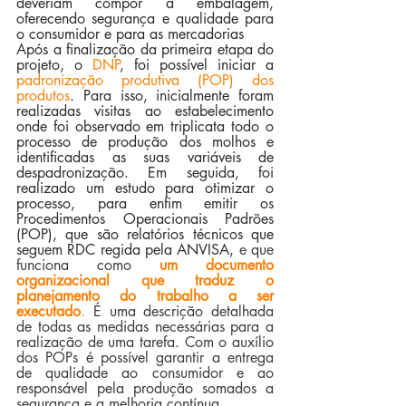
deveriam compor a embalagem, 
oferecendo segurança e qualidade para 
o consumidor e para as mercadorias
Após a finalização da primeira etapa do 
projeto, o 
DNP
, foi possível iniciar a 
padronização produtiva (POP) dos 
produtos
. Para isso, inicialmente foram 
realizadas visitas ao estabelecimento 
onde foi observado em triplicata todo o 
processo de produção dos molhos e 
identificadas as suas variáveis de 
despadronização. Em seguida, foi 
realizado um estudo para otimizar o 
processo, para enfim emitir os 
Procedimentos Operacionais Padrões 
(POP), que são relatórios técnicos que 
seguem RDC regida pela ANVISA, 
e que 
funciona como 
um documento 
organizacional que traduz o 
planejamento do trabalho a ser 
executado
.
 É uma descrição detalhada 
de todas as medidas necessárias para a 
realização de uma tarefa. Com o auxílio 
dos POPs é possível garantir a entrega 
de qualidade ao consumidor e ao 
responsável pela produção somados a 
segurança e a melhoria contínua. 