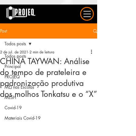
UA-163577615-1
Post
Todos posts
2 de jul. de 2021
2 min de leitura
Todos posts
CHINA TAYWAN: Análise
Principal
do tempo de prateleira e
PROJEQ
padronização produtiva
MEJ nas Escolas
dos molhos Tonkatsu e o “X”
MESH
Covid-19
Materiais Covid-19