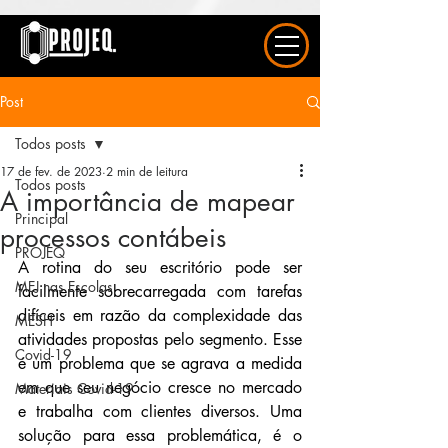
UA-163577615-1
Post
Todos posts
17 de fev. de 2023
2 min de leitura
Todos posts
A importância de mapear
Principal
processos contábeis
PROJEQ
A rotina do seu escritório pode ser 
MEJ nas Escolas
facilmente sobrecarregada com tarefas 
difíceis em razão da complexidade das 
MESH
atividades propostas pelo segmento. Esse 
Covid-19
é um problema que se agrava a medida 
em que seu negócio cresce no mercado 
Materiais Covid-19
e trabalha com clientes diversos. Uma 
solução para essa problemática, é o 