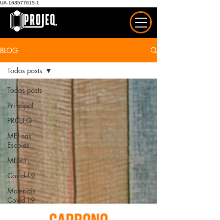
UA-163577615-1
BLOG
Todos posts
Todos posts
Principal
PROJEQ
MEJ nas
Escolas
MESH
Covid-19
Materiais
Covid-19